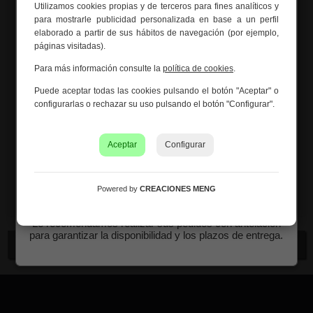
Utilizamos cookies propias y de terceros para fines analíticos y
Información importante – Vacaciones
toque de originalidad y frescura a tu decoración.
para mostrarle publicidad personalizada en base a un perfil
de verano
Perfecto para quienes buscan piezas únicas y
elaborado a partir de sus hábitos de navegación (por ejemplo,
creativas.
páginas visitadas).
Creaciones Meng hará una
pausa por vacaciones de
verano del 10 al 21 de agosto
, ambos inclusive.
Medidas:
18x17x30h cm
Para más información consulte la
política de cookies
.
Los pedidos recibidos hasta el 4 de agosto serán
Puede aceptar todas las cookies pulsando el botón "Aceptar" o
Peso:
0.40Kg.
gestionados y expedidos antes del cierre vacacional.
configurarlas o rechazar su uso pulsando el botón "Configurar".
Los pedidos realizados a partir del 5 de agosto se
Montaje:
Viene montado
tramitarán desde el 24 de agosto, siguiendo el orden de
recepción.
Aceptar
Configurar
Color:
Verde
Asimismo, le informamos de que la empresa hará una
pequeña
pausa los días 31 de agosto y 1 de septiembre
Material:
Hierro
con motivo de las fiestas patronales
de nuestra
Powered by
CREACIONES MENG
localidad.
Le recomendamos realizar sus pedidos con antelación
para garantizar la disponibilidad y los plazos de entrega.
Continuar comprando