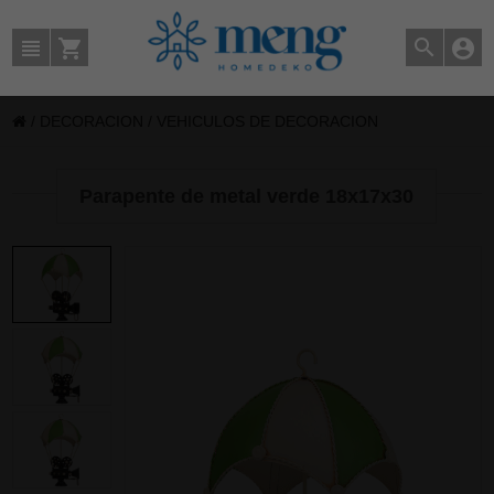
/
DECORACION
/
VEHICULOS DE DECORACION
Parapente de metal verde 18x17x30