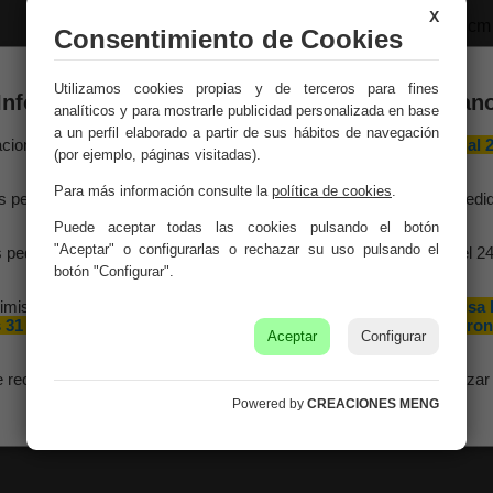
X
Medidas:
70x25x1h cm
Consentimiento de Cookies
Peso:
0.51Kg.
Utilizamos cookies propias y de terceros para fines
Información importante – Vacaciones de veran
analíticos y para mostrarle publicidad personalizada en base
Montaje:
Viene monta
a un perfil elaborado a partir de sus hábitos de navegación
aciones Meng hará una
pausa por vacaciones de verano del 10 al 
(por ejemplo, páginas visitadas).
Color:
Azul
agosto
, ambos inclusive.
Para más información consulte la
política de cookies
.
s pedidos recibidos hasta el 4 de agosto serán gestionados y expedi
Material:
Metal, Hierro
antes del cierre vacacional.
Puede aceptar todas las cookies pulsando el botón
"Aceptar" o configurarlas o rechazar su uso pulsando el
 pedidos realizados a partir del 5 de agosto se tramitarán desde el 2
agosto, siguiendo el orden de recepción.
botón "Configurar".
imismo, le informamos de que la empresa hará una pequeña
pausa 
 31 de agosto y 1 de septiembre con motivo de las fiestas patron
Aceptar
Configurar
de nuestra localidad.
e recomendamos realizar sus pedidos con antelación para garantizar 
disponibilidad y los plazos de entrega.
Powered by
CREACIONES MENG