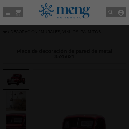
/
DECORACION
/
MURALES, VINILOS, PALMITOS
Placa de decoración de pared de metal
35x56x1