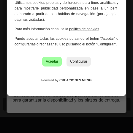
Utilizamos cookies propias y de terceros para fines analíticos y
Información importante – Vacaciones
diseño alto y esbelto lo convierte en un elemento
para mostrarle publicidad personalizada en base a un perfil
de verano
destacado en cualquier ambiente, perfecto para
elaborado a partir de sus hábitos de navegación (por ejemplo,
ocasiones especiales.
páginas visitadas).
Creaciones Meng hará una
pausa por vacaciones de
verano del 10 al 21 de agosto
, ambos inclusive.
Medidas:
15x15x61.5h cm
Para más información consulte la
política de cookies
.
Los pedidos recibidos hasta el 4 de agosto serán
Puede aceptar todas las cookies pulsando el botón "Aceptar" o
Peso:
0.91Kg.
gestionados y expedidos antes del cierre vacacional.
configurarlas o rechazar su uso pulsando el botón "Configurar".
Los pedidos realizados a partir del 5 de agosto se
Montaje:
Viene montado
tramitarán desde el 24 de agosto, siguiendo el orden de
recepción.
Aceptar
Configurar
Color:
Dorado
Asimismo, le informamos de que la empresa hará una
pequeña
pausa los días 31 de agosto y 1 de septiembre
Material:
Hierro
con motivo de las fiestas patronales
de nuestra
Powered by
CREACIONES MENG
localidad.
Le recomendamos realizar sus pedidos con antelación
para garantizar la disponibilidad y los plazos de entrega.
Continuar comprando