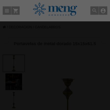
/
DECORACION
/
CANDELABROS
Portavelas de metal dorado 15x15x61.5