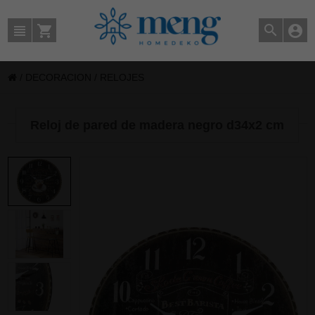
/
DECORACION
/
RELOJES
Reloj de pared de madera negro d34x2 cm