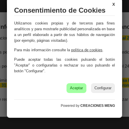
marinas.
X
Consentimiento de Cookies
Medidas:
25-20-15h c
Utilizamos cookies propias y de terceros para fines
Peso:
0.15Kg.
Información importante – Vacaciones de veran
analíticos y para mostrarle publicidad personalizada en base
a un perfil elaborado a partir de sus hábitos de navegación
Montaje:
Viene monta
aciones Meng hará una
pausa por vacaciones de verano del 10 al 
(por ejemplo, páginas visitadas).
agosto
, ambos inclusive.
Color:
Multicolor
Para más información consulte la
política de cookies
.
s pedidos recibidos hasta el 4 de agosto serán gestionados y expedi
antes del cierre vacacional.
Material:
Madera De Al
Puede aceptar todas las cookies pulsando el botón
"Aceptar" o configurarlas o rechazar su uso pulsando el
 pedidos realizados a partir del 5 de agosto se tramitarán desde el 2
agosto, siguiendo el orden de recepción.
botón "Configurar".
imismo, le informamos de que la empresa hará una pequeña
pausa 
 31 de agosto y 1 de septiembre con motivo de las fiestas patron
Aceptar
Configurar
de nuestra localidad.
e recomendamos realizar sus pedidos con antelación para garantizar 
disponibilidad y los plazos de entrega.
Powered by
CREACIONES MENG