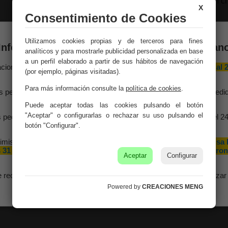
Medidas:
20x17x36h c
X
Consentimiento de Cookies
Peso:
0.6Kg.
Utilizamos cookies propias y de terceros para fines
Montaje:
Viene monta
Información importante – Vacaciones de veran
analíticos y para mostrarle publicidad personalizada en base
a un perfil elaborado a partir de sus hábitos de navegación
Color:
Blanco
aciones Meng hará una
pausa por vacaciones de verano del 10 al 
(por ejemplo, páginas visitadas).
agosto
, ambos inclusive.
Material:
Madera De Ab
Para más información consulte la
política de cookies
.
s pedidos recibidos hasta el 4 de agosto serán gestionados y expedi
antes del cierre vacacional.
Puede aceptar todas las cookies pulsando el botón
"Aceptar" o configurarlas o rechazar su uso pulsando el
 pedidos realizados a partir del 5 de agosto se tramitarán desde el 2
agosto, siguiendo el orden de recepción.
botón "Configurar".
imismo, le informamos de que la empresa hará una pequeña
pausa 
 31 de agosto y 1 de septiembre con motivo de las fiestas patron
Aceptar
Configurar
de nuestra localidad.
e recomendamos realizar sus pedidos con antelación para garantizar 
disponibilidad y los plazos de entrega.
Powered by
CREACIONES MENG