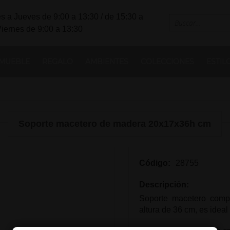
s a Jueves de 9:00 a 13:30 / de 15:30 a
Viernes de 9:00 a 13:30
MUEBLE
REGALO
AMBIENTES
COLECCIONES
ESTIL
Soporte macetero de madera 20x17x36h cm
Código:
28755
Descripción:
Soporte macetero comp
altura de 36 cm, es ideal