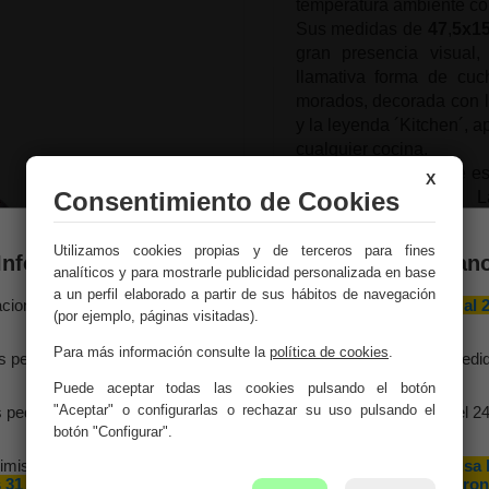
temperatura ambiente con 
Sus medidas de
47
,
5x1
gran presencia visual
llamativa forma de cuc
morados, decorada con la
y la leyenda ´Kitchen´, a
cualquier cocina.
El termómetro incluye e
X
Consentimiento de Cookies
cómoda e intuitiva. L
excepcional, mientras q
pieza decorativa única. F
Utilizamos cookies propias y de terceros para fines
Información importante – Vacaciones de veran
en la parte superior, es t
analíticos y para mostrarle publicidad personalizada en base
a un perfil elaborado a partir de sus hábitos de navegación
aciones Meng hará una
pausa por vacaciones de verano del 10 al 
Medidas:
47,5x15x1h 
(por ejemplo, páginas visitadas).
agosto
, ambos inclusive.
Para más información consulte la
política de cookies
.
Peso:
0.31Kg.
s pedidos recibidos hasta el 4 de agosto serán gestionados y expedi
antes del cierre vacacional.
Puede aceptar todas las cookies pulsando el botón
Montaje:
Viene monta
"Aceptar" o configurarlas o rechazar su uso pulsando el
 pedidos realizados a partir del 5 de agosto se tramitarán desde el 2
agosto, siguiendo el orden de recepción.
botón "Configurar".
Color:
Multicolor
imismo, le informamos de que la empresa hará una pequeña
pausa 
 31 de agosto y 1 de septiembre con motivo de las fiestas patron
Material:
Hierro