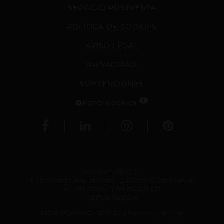
SERVICIO POSTVENTA
POLÍTICA DE COOKIES
AVISO LEGAL
PRIVACIDAD
SUBVENCIONES
1
Panel cookies
CREACIONES MENG, S.L.
P.I. El Carrascot, Avda. del Vimen, 12 46850 L´Olleria (Valencia)
TEL.
962 200 967
| FAX 962 201 821
info@creameng.com
©2026 CREACIONES MENG, S.L.
Powered by Sellforge
|