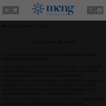
/
CONDICIONES DE VENTA
Condiciones de venta
¡En Creaciones Meng estamos muy contentos de poder
ofrecerle nuestros servicios!
1- Los pedidos siempre deberán ser cursados por medio de
nuestra web
www.creameng.com
o por medio de nuestra
red de comerciales, para evitar posibles errores.
2- Los precios de nuestras tarifas no incluyen los impuestos
vigentes, en caso de existir alguna diferencia de precio,
siempre prevalecerá la validez del precio figurado en la
confirmación emitida por Creaciones Meng, S.L.
3- No se hacen entregas en países distintos al origen donde
está creada la sociedad que ha hecho el pedido.