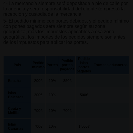
4- La mercancía siempre será depositada a pie de calle por
la agencia y será responsabilidad del cliente (empresa) la
recepción y custodia de la mercancía.
5- El pedido mínimo con portes debidos, y el pedido mínimo
con portes pagados será siempre según su zona
geográfica, más los impuestos aplicables a esa zona
geográfica, los importes de los pedidos siempre son antes
de los impuestos para aplicar los portes.
Pedido
Pedido
Pedido
Islas
País
Portes
portes
Trámites aduaneros
mínimo
portes
pagados
pagados
España
200€
10%
350€
Islas
300€
10%
500€
Baleares
Ceuta y
700€
10%
700€
Melilla
Islas
700€
10%
1.500€
Canarias