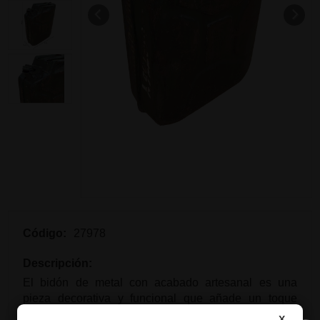
Código:
27978
Descripción:
El bidón de metal con acabado artesanal es una
pieza decorativa y funcional que añade un toque
rústico y único a cualquier espacio. Hecho de metal
X