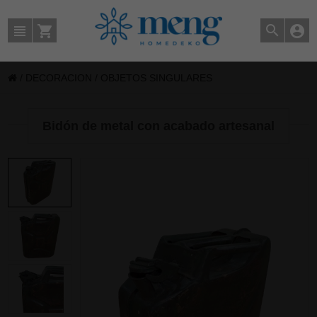
/
DECORACION
/
OBJETOS SINGULARES
Bidón de metal con acabado artesanal