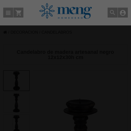
/
DECORACION
/
CANDELABROS
Candelabro de madera artesanal negro
12x12x30h cm