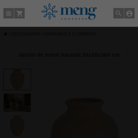
/
DECORACION
/
JARRONES Y FLOREROS
Jarrón de metal naranja 26x26x36h cm