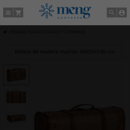
/
HOGAR
/
BAULES,CAJAS Y CUEVANOS
Maleta de madera marrón 38x23x13h cm