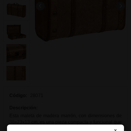
Código:
28071
Descripción:
Esta maleta de madera marrón, con dimensiones de
38x23x13 cm, es una pieza compacta y funcional que
aporta un toque rústico y elegante a tu hogar. Su
X