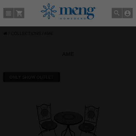
/
COLLECTIONS
/
AME
AME
ONLY SHOW OUTLET