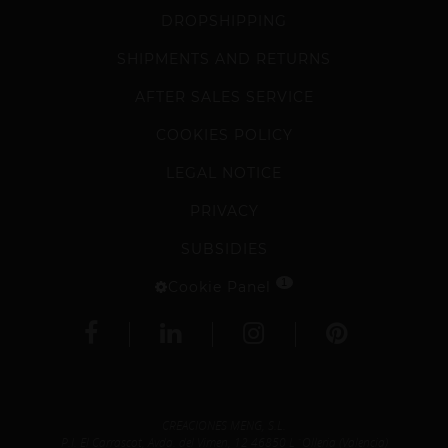
DROPSHIPPING
SHIPMENTS AND RETURNS
AFTER SALES SERVICE
COOKIES POLICY
LEGAL NOTICE
PRIVACY
SUBSIDIES
1
Cookie Panel
CREACIONES MENG, S.L.
P.I. El Carrascot, Avda. del Vimen, 12 46850 L´Olleria (Valencia)