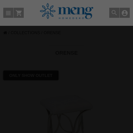
/
COLLECTIONS
/
ORENSE
ORENSE
ONLY SHOW OUTLET