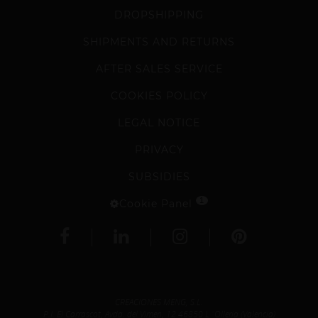
DROPSHIPPING
SHIPMENTS AND RETURNS
AFTER SALES SERVICE
COOKIES POLICY
LEGAL NOTICE
PRIVACY
SUBSIDIES
1
Cookie Panel
CREACIONES MENG, S.L.
P.I. El Carrascot, Avda. del Vimen, 12 46850 L´Olleria (Valencia)