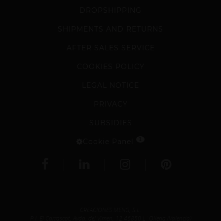
DROPSHIPPING
SHIPMENTS AND RETURNS
AFTER SALES SERVICE
COOKIES POLICY
LEGAL NOTICE
PRIVACY
SUBSIDIES
1
Cookie Panel
CREACIONES MENG, S.L.
P.I. El Carrascot, Avda. del Vimen, 12 46850 L´Olleria (Valencia)