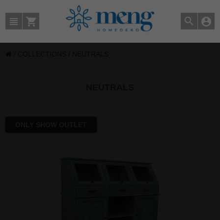
/
COLLECTIONS
/
NEUTRALS
NEUTRALS
ONLY SHOW OUTLET