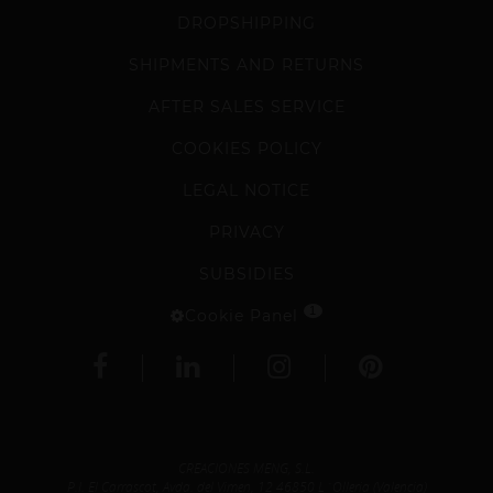
DROPSHIPPING
SHIPMENTS AND RETURNS
AFTER SALES SERVICE
COOKIES POLICY
LEGAL NOTICE
PRIVACY
SUBSIDIES
1
Cookie Panel
CREACIONES MENG, S.L.
P.I. El Carrascot, Avda. del Vimen, 12 46850 L´Olleria (Valencia)