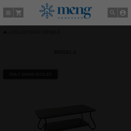
/
COLLECTIONS
/
MOSELA
MOSELA
ONLY SHOW OUTLET