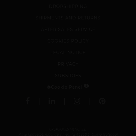
DROPSHIPPING
SHIPMENTS AND RETURNS
AFTER SALES SERVICE
COOKIES POLICY
LEGAL NOTICE
PRIVACY
SUBSIDIES
1
Cookie Panel
CREACIONES MENG, S.L.
P.I. El Carrascot, Avda. del Vimen, 12 46850 L´Olleria (Valencia)