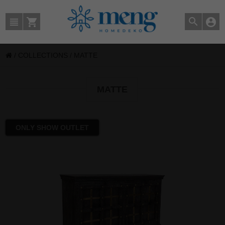
/
COLLECTIONS
/
MATTE
MATTE
ONLY SHOW OUTLET