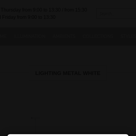
Thursday from 9:00 to 13:30 / from 15:30
 Friday from 9:00 to 13:30
ME
ILLUMINATION
AMBIENTS
COLLECTIONS
STYLE
LIGHTING METAL WHITE