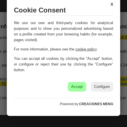
X
Cookie Consent
We use our own and third-party cookies for analytical
Información importante – Vacaciones de veran
purposes and to show you personalized advertising based
on a profile created from your browsing habits (for example,
aciones Meng hará una
pausa por vacaciones de verano del 10 al 
pages visited).
agosto
, ambos inclusive.
For more information, please see the
cookie policy
.
White wood and metal
s pedidos recibidos hasta el 4 de agosto serán gestionados y expedi
ceiling lamp 25x25x32h
antes del cierre vacacional.
You can accept all cookies by clicking the "Accept" button,
Ref. 18735
or configure or reject their use by clicking the "Configure"
 pedidos realizados a partir del 5 de agosto se tramitarán desde el 2
agosto, siguiendo el orden de recepción.
button.
imismo, le informamos de que la empresa hará una pequeña
pausa 
 31 de agosto y 1 de septiembre con motivo de las fiestas patron
Accept
Configure
de nuestra localidad.
e recomendamos realizar sus pedidos con antelación para garantizar 
disponibilidad y los plazos de entrega.
Powered by
CREACIONES MENG