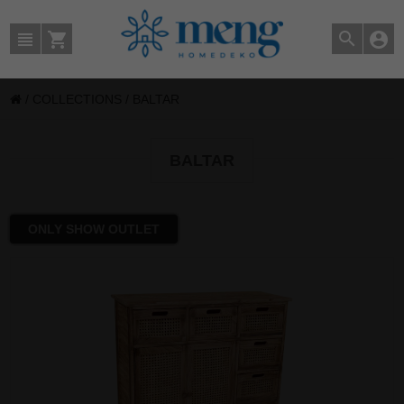
/
COLLECTIONS
/
BALTAR
BALTAR
ONLY SHOW OUTLET