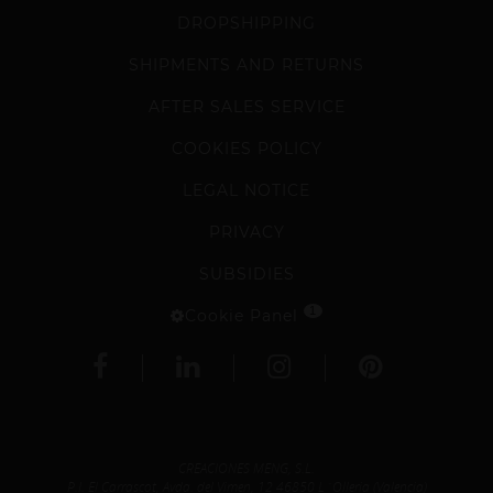
DROPSHIPPING
SHIPMENTS AND RETURNS
AFTER SALES SERVICE
COOKIES POLICY
LEGAL NOTICE
PRIVACY
SUBSIDIES
1
Cookie Panel
CREACIONES MENG, S.L.
P.I. El Carrascot, Avda. del Vimen, 12 46850 L´Olleria (Valencia)