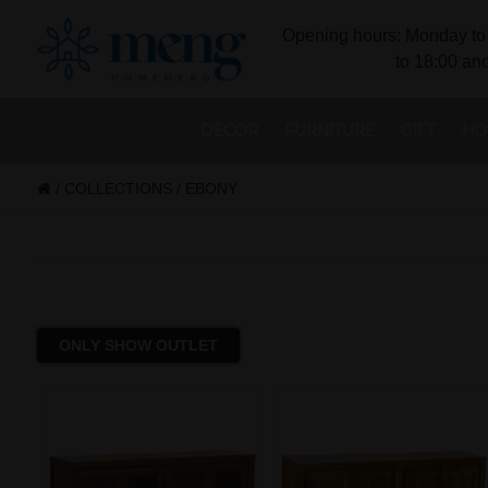
Opening hours: Monday to 
to 18:00 and
DECOR
FURNITURE
GIFT
HO
/
COLLECTIONS
/
EBONY
ONLY SHOW OUTLET