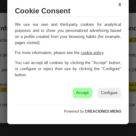
X
Cookie Consent
We use our own and third-party cookies for analytical
Información importante – Vacaciones de veran
purposes and to show you personalized advertising based
on a profile created from your browsing habits (for example,
aciones Meng hará una
pausa por vacaciones de verano del 10 al 
pages visited).
agosto
, ambos inclusive.
For more information, please see the
cookie policy
.
Brown wood sideboard
Brown wood wardrobe
s pedidos recibidos hasta el 4 de agosto serán gestionados y expedi
with 2 doors and 2
with 4 doors 90x40x180h
antes del cierre vacacional.
You can accept all cookies by clicking the "Accept" button,
drawers 120x40x88h cm
cm
or configure or reject their use by clicking the "Configure"
 pedidos realizados a partir del 5 de agosto se tramitarán desde el 2
Ref. 29537
Ref. 29549
agosto, siguiendo el orden de recepción.
button.
imismo, le informamos de que la empresa hará una pequeña
pausa 
 31 de agosto y 1 de septiembre con motivo de las fiestas patron
Accept
Configure
de nuestra localidad.
e recomendamos realizar sus pedidos con antelación para garantizar 
disponibilidad y los plazos de entrega.
Powered by
CREACIONES MENG