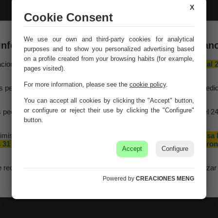
X
Cookie Consent
We use our own and third-party cookies for analytical
Información importante – Vacaciones de veran
purposes and to show you personalized advertising based
on a profile created from your browsing habits (for example,
aciones Meng hará una
pausa por vacaciones de verano del 10 al 
pages visited).
agosto
, ambos inclusive.
For more information, please see the
cookie policy
.
s pedidos recibidos hasta el 4 de agosto serán gestionados y expedi
antes del cierre vacacional.
You can accept all cookies by clicking the "Accept" button,
or configure or reject their use by clicking the "Configure"
 pedidos realizados a partir del 5 de agosto se tramitarán desde el 2
agosto, siguiendo el orden de recepción.
button.
imismo, le informamos de que la empresa hará una pequeña
pausa 
 31 de agosto y 1 de septiembre con motivo de las fiestas patron
Accept
Configure
de nuestra localidad.
e recomendamos realizar sus pedidos con antelación para garantizar 
disponibilidad y los plazos de entrega.
Powered by
CREACIONES MENG