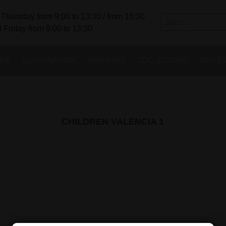
Thursday from 9:00 to 13:30 / from 15:30
 Friday from 9:00 to 13:30
ME
ILLUMINATION
AMBIENTS
COLLECTIONS
STYLE
CHILDREN VALENCIA 1