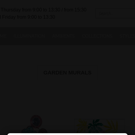
Thursday from 9:00 to 13:30 / from 15:30
 Friday from 9:00 to 13:30
ME
ILLUMINATION
AMBIENTS
COLLECTIONS
STYLE
GARDEN MURALS