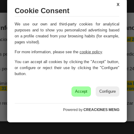
X
Cookie Consent
We use our own and third-party cookies for analytical
Información importante – Vacaciones de veran
purposes and to show you personalized advertising based
on a profile created from your browsing habits (for example,
aciones Meng hará una
pausa por vacaciones de verano del 10 al 
pages visited).
agosto
, ambos inclusive.
For more information, please see the
cookie policy
.
Decorative metal wall
Decorative metal wall
s pedidos recibidos hasta el 4 de agosto serán gestionados y expedi
mural 112x8x132h
mural 81x5x81h
antes del cierre vacacional.
You can accept all cookies by clicking the "Accept" button,
Ref. 17489
Ref. 17487
or configure or reject their use by clicking the "Configure"
 pedidos realizados a partir del 5 de agosto se tramitarán desde el 2
agosto, siguiendo el orden de recepción.
button.
imismo, le informamos de que la empresa hará una pequeña
pausa 
 31 de agosto y 1 de septiembre con motivo de las fiestas patron
Accept
Configure
de nuestra localidad.
e recomendamos realizar sus pedidos con antelación para garantizar 
disponibilidad y los plazos de entrega.
Powered by
CREACIONES MENG