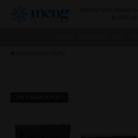
Opening hours: Monday to 
to 18:00 and
DECOR
FURNITURE
GIFT
HO
/
COLLECTIONS
/
RUPIT
ONLY SHOW OUTLET