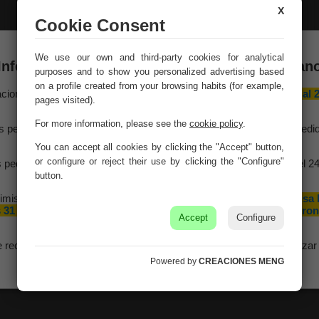
X
Cookie Consent
We use our own and third-party cookies for analytical
Información importante – Vacaciones de veran
purposes and to show you personalized advertising based
on a profile created from your browsing habits (for example,
aciones Meng hará una
pausa por vacaciones de verano del 10 al 
pages visited).
agosto
, ambos inclusive.
For more information, please see the
cookie policy
.
Wooden cabinet black
Red wooden hall
s pedidos recibidos hasta el 4 de agosto serán gestionados y expedi
60x40x140 cm
66x36x78h
antes del cierre vacacional.
You can accept all cookies by clicking the "Accept" button,
Ref. 20927
Ref. 20929
or configure or reject their use by clicking the "Configure"
 pedidos realizados a partir del 5 de agosto se tramitarán desde el 2
agosto, siguiendo el orden de recepción.
button.
imismo, le informamos de que la empresa hará una pequeña
pausa 
 31 de agosto y 1 de septiembre con motivo de las fiestas patron
Accept
Configure
de nuestra localidad.
e recomendamos realizar sus pedidos con antelación para garantizar 
disponibilidad y los plazos de entrega.
Powered by
CREACIONES MENG