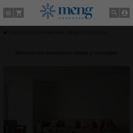
/
DECORACIÓN ATEMPORAL: IDEAS Y CONSEJOS
Decoración atemporal: ideas y consejos