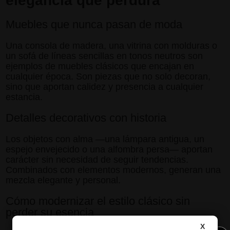
elegancia que perdura
Muebles que nunca pasan de moda
Una consola de madera, una vitrina con molduras o
un sofá de líneas sencillas en tonos neutros son
ejemplos de muebles clásicos que encajan en
cualquier época. Son piezas que no solo decoran,
sino que aportan calidez y presencia a cualquier
estancia.
Detalles decorativos con historia
Los objetos con alma —una lámpara antigua, un
espejo envejecido o una alfombra persa— aportan
carácter sin necesidad de seguir tendencias.
Combinados con elementos modernos, generan una
mezcla elegante y personal.
Cómo modernizar el estilo clásico sin
perder su esencia
X