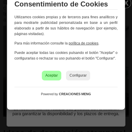
El truco está en el equilibrio: mantener la base
Consentimiento de Cookies
clásica y añadir pequeñas notas contemporáneas en
textiles, iluminación o arte. Así se renueva el
Utilizamos cookies propias y de terceros para fines analíticos y
Información importante – Vacaciones
ambiente sin perder la esencia atemporal.
para mostrarle publicidad personalizada en base a un perfil
de verano
elaborado a partir de sus hábitos de navegación (por ejemplo,
páginas visitadas).
Creaciones Meng hará una
pausa por vacaciones de
verano del 10 al 21 de agosto
, ambos inclusive.
Para más información consulte la
política de cookies
.
Los pedidos recibidos hasta el 4 de agosto serán
Puede aceptar todas las cookies pulsando el botón "Aceptar" o
gestionados y expedidos antes del cierre vacacional.
configurarlas o rechazar su uso pulsando el botón "Configurar".
Los pedidos realizados a partir del 5 de agosto se
tramitarán desde el 24 de agosto, siguiendo el orden de
recepción.
Aceptar
Configurar
Asimismo, le informamos de que la empresa hará una
pequeña
pausa los días 31 de agosto y 1 de septiembre
con motivo de las fiestas patronales
de nuestra
Powered by
CREACIONES MENG
localidad.
Le recomendamos realizar sus pedidos con antelación
para garantizar la disponibilidad y los plazos de entrega.