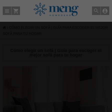
/
CÓMO ELEGIR UN SOFÁ | GUÍA PARA ESCOGER EL MEJOR
SOFÁ PARA TU HOGAR
Cómo elegir un sofá | Guía para escoger el
mejor sofá para tu hogar