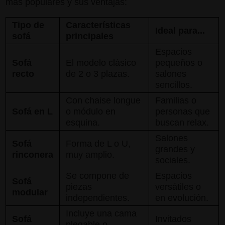
más populares y sus ventajas:
Tipo de
Características
Ideal para...
sofá
principales
Espacios
Sofá
El modelo clásico
pequeños o
recto
de 2 o 3 plazas.
salones
sencillos.
Con chaise longue
Familias o
Sofá en L
o módulo en
personas que
esquina.
buscan relax.
Salones
Sofá
Forma de L o U,
grandes y
rinconera
muy amplio.
sociales.
Se compone de
Espacios
Sofá
piezas
versátiles o
modular
independientes.
en evolución.
Incluye una cama
Sofá
Invitados
plegable o